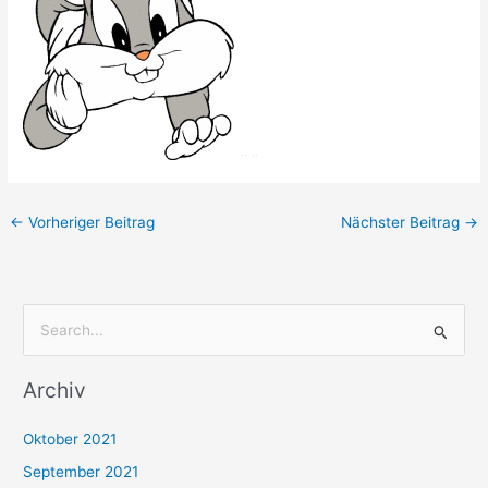
←
Vorheriger Beitrag
Nächster Beitrag
→
S
u
Archiv
c
h
Oktober 2021
e
September 2021
n