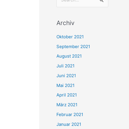
S
u
c
Archiv
h
e
Oktober 2021
n
September 2021
n
August 2021
a
Juli 2021
c
Juni 2021
h
Mai 2021
:
April 2021
März 2021
Februar 2021
Januar 2021