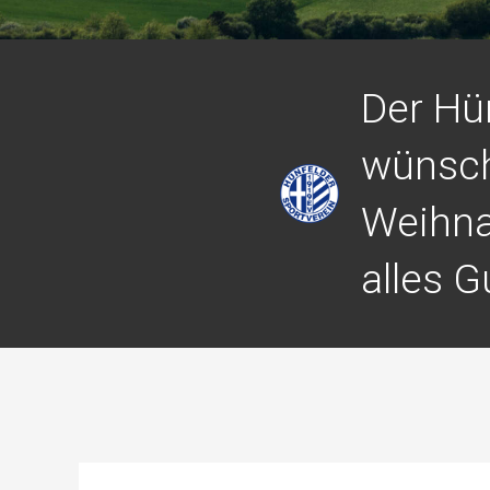
Der Hü
wünsch
Weihna
alles G