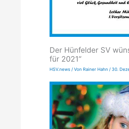
Der Hünfelder SV wüns
für 2021“
HSV.news
/ Von
Rainer Hahn
/
30. Dez