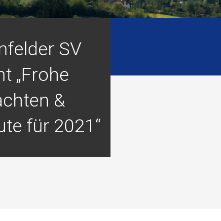
nfelder SV
t „Frohe
chten &
ute für 2021“