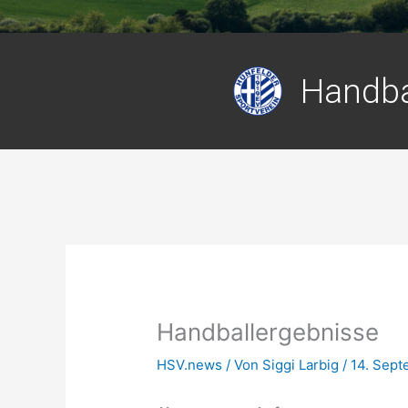
Handba
Handballergebnisse
HSV.news
/ Von
Siggi Larbig
/
14. Sept