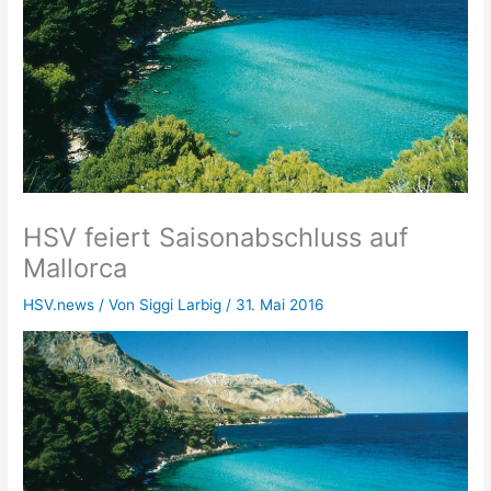
HSV feiert Saisonabschluss auf
Mallorca
HSV.news
/ Von
Siggi Larbig
/
31. Mai 2016