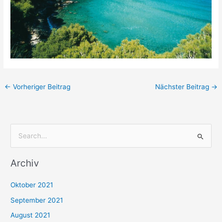
←
Vorheriger Beitrag
Nächster Beitrag
→
S
u
Archiv
c
h
Oktober 2021
e
September 2021
n
August 2021
n