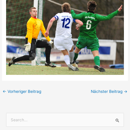
←
Vorheriger Beitrag
Nächster Beitrag
→
S
u