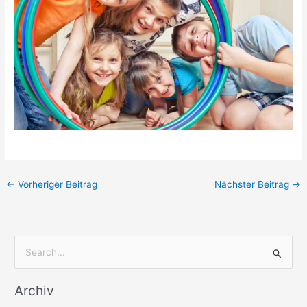
←
Vorheriger Beitrag
Nächster Beitrag
→
S
u
Archiv
c