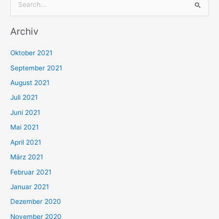
S
u
Archiv
c
h
Oktober 2021
e
September 2021
n
August 2021
n
Juli 2021
a
c
Juni 2021
h
Mai 2021
:
April 2021
März 2021
Februar 2021
Januar 2021
Dezember 2020
November 2020