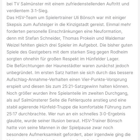
bei TV Salmünster mit einem zufriedenstellenden Auftritt und
verdientem 3:1-Sieg.
Das HSV-Team um Spielertrainer Uli Bönsch war mit einiger
Skepsis zum Aufsteiger in die Kinzigstadt gereist. Einmal mehr
forderten personelle Einschränkungen eine Neuformation,
denn mit Stefan Schneider, Thomas Prokein und Waldemar
Weizel fehlten gleich drei Spieler im Aufgebot. Die bisher guten
Spiele des Gastgebers mit dem starken Sieg gegen Rodheim
sorgten ohnehin für großen Respekt im Hünfelder Lager.
Die Befürchtungen der Haunestädter waren zunächst jedoch
unbegründet. Im ersten Satz hatten sie sich durch das bessere
Aufschlag-Annahme-Verhalten einen Vier-Punkte-Vorsprung
erspielt und diesen bis zum 25:21-Satzgewinn halten können.
Noch größer wurden ihre Spielanteile im zweiten Durchgang,
als auf Salmünsterer Seite die Fehlerquote anstieg und eine
stabil agierende Hünfeld-Truppe die komfortable Führung zum
25:17 durchbrachte. Wer nun an ein schnelles 3:0-Ergebnis
glaubte, wurde seiner Illusion beraut. HSV-Trainer Bönsch
hatte von seine Mannen in der Spielpause zwar noch
besondere Aufmerksamkeit gefordert, aber irgendwie ging die