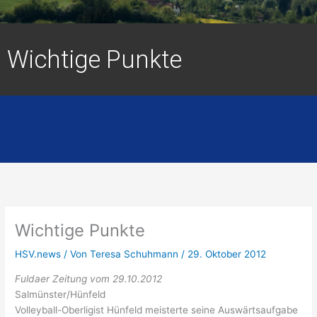
Wichtige Punkte
Wichtige Punkte
HSV.news
/ Von
Teresa Schuhmann
/
29. Oktober 2012
Fuldaer Zeitung vom 29.10.2012
Salmünster/Hünfeld
Volleyball-Oberligist Hünfeld meisterte seine Auswärtsaufgabe