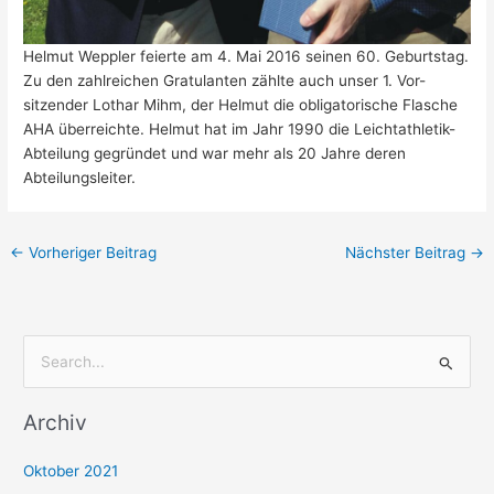
Helmut Weppler feierte am 4. Mai 2016 seinen 60. Geburtstag.
Zu den zahlreichen Gratulanten zählte auch unser 1. Vor-
sitzender Lothar Mihm, der Helmut die obligatorische Flasche
AHA überreichte. Helmut hat im Jahr 1990 die Leichtathletik-
Abteilung gegründet und war mehr als 20 Jahre deren
Abteilungsleiter.
←
Vorheriger Beitrag
Nächster Beitrag
→
S
u
Archiv
c
h
Oktober 2021
e