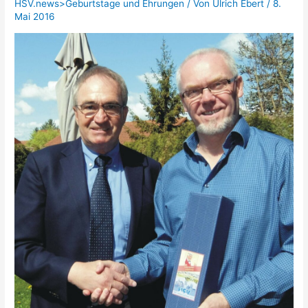
HSV.news>Geburtstage und Ehrungen
/ Von
Ulrich Ebert
/
8.
Mai 2016