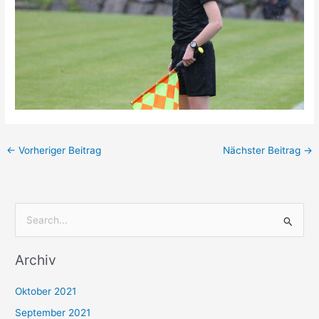
←
Vorheriger Beitrag
Nächster Beitrag
→
S
u
Archiv
c
h
Oktober 2021
e
September 2021