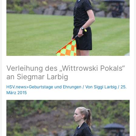
Verleihung des „Wittrowski Pokals“
an Siegmar Larbig
HSV.news>Geburtstage und Ehrungen
/ Von
Siggi Larbig
/
25.
März 2015