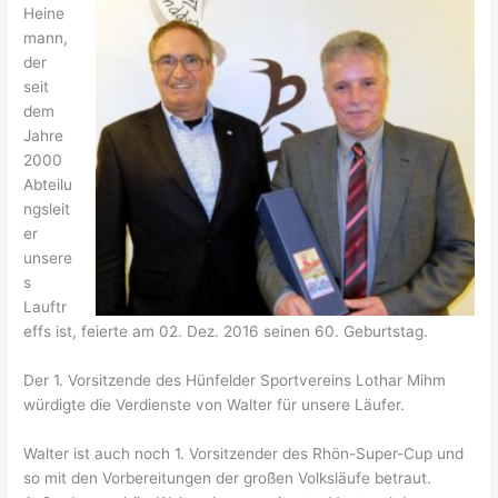
Heine
mann,
der
seit
dem
Jahre
2000
Abteilu
ngsleit
er
unsere
s
Lauftr
effs ist, feierte am
02. Dez. 2016
seinen 60. Geburtstag.
Der 1. Vorsitzende des Hünfelder Sportvereins Lothar Mihm
würdigte die Verdienste von Walter für unsere Läufer.
Walter ist auch noch 1. Vorsitzender des Rhön-Super-Cup und
so mit den Vorbereitungen der großen Volksläufe betraut.