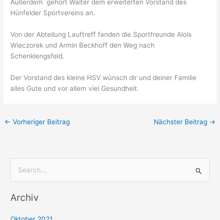
Außerdem gehört Walter dem erweiterten Vorstand des
Hünfelder Sportvereins an.
Von der Abteilung Lauftreff fanden die Sportfreunde Alois
Wieczorek und Armin Beckhoff den Weg nach
Schenklengsfeld.
Der Vorstand des kleine HSV wünsch dir und deiner Familie
alles Gute und vor allem viel Gesundheit.
←
Vorheriger Beitrag
Nächster Beitrag
→
S
u
Archiv
c
h
Oktober 2021