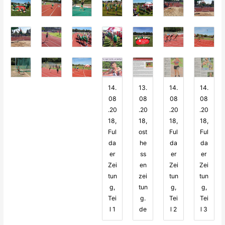
14.
13.
14.
14.
08
08
08
08
.20
.20
.20
.20
18,
18,
18,
18,
Ful
ost
Ful
Ful
da
he
da
da
er
ss
er
er
Zei
en
Zei
Zei
tun
zei
tun
tun
g,
tun
g,
g,
Tei
g.
Tei
Tei
l 1
de
l 2
l 3