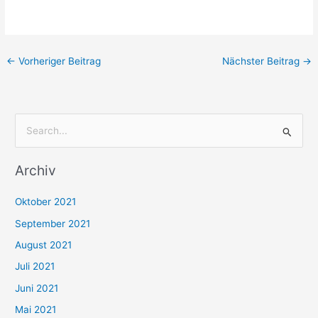
←
Vorheriger Beitrag
Nächster Beitrag
→
S
u
Archiv
c
h
Oktober 2021
e
September 2021
n
August 2021
n
Juli 2021
a
c
Juni 2021
h
Mai 2021