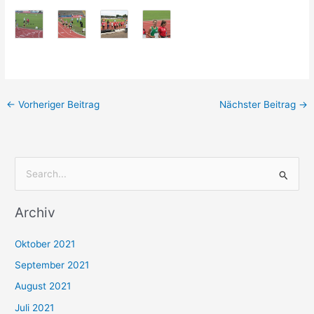
←
Vorheriger Beitrag
Nächster Beitrag
→
S
u
Archiv
c
h
Oktober 2021
e
September 2021
n
August 2021
n
Juli 2021
a