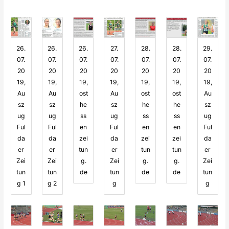
26.
26.
26.
27.
28.
28.
29.
07.
07.
07.
07.
07.
07.
07.
20
20
20
20
20
20
20
19,
19,
19,
19,
19,
19,
19,
Au
Au
ost
Au
ost
ost
Au
sz
sz
he
sz
he
he
sz
ug
ug
ss
ug
ss
ss
ug
Ful
Ful
en
Ful
en
en
Ful
da
da
zei
da
zei
zei
da
er
er
tun
er
tun
tun
er
Zei
Zei
g.
Zei
g.
g.
Zei
tun
tun
de
tun
de
de
tun
g 1
g 2
g
g