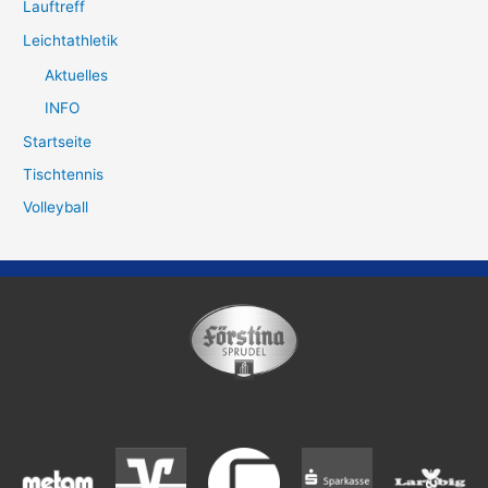
Lauftreff
Leichtathletik
Aktuelles
INFO
Startseite
Tischtennis
Volleyball