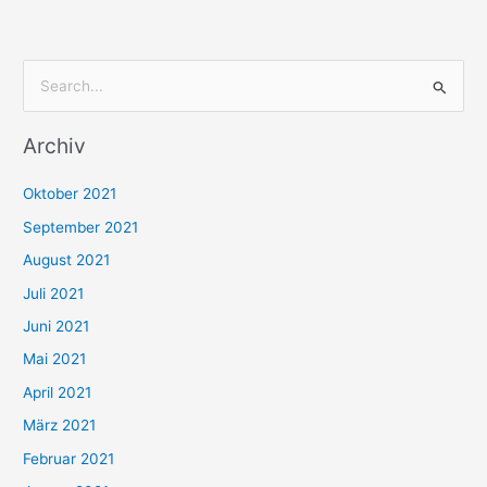
S
u
Archiv
c
h
Oktober 2021
e
September 2021
n
August 2021
n
Juli 2021
a
c
Juni 2021
h
Mai 2021
:
April 2021
März 2021
Februar 2021