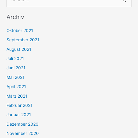
S
u
Archiv
c
h
Oktober 2021
e
September 2021
n
August 2021
n
Juli 2021
a
c
Juni 2021
h
Mai 2021
:
April 2021
März 2021
Februar 2021
Januar 2021
Dezember 2020
November 2020