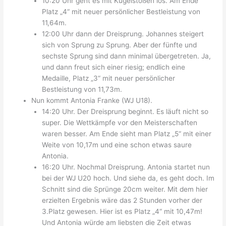
10:20 Uhr geht es mit Kugelstoßen los. Am Ende
Platz „4“ mit neuer persönlicher Bestleistung von
11,64m.
12:00 Uhr dann der Dreisprung. Johannes steigert
sich von Sprung zu Sprung. Aber der fünfte und
sechste Sprung sind dann minimal übergetreten. Ja,
und dann freut sich einer riesig; endlich eine
Medaille, Platz „3“ mit neuer persönlicher
Bestleistung von 11,73m.
Nun kommt Antonia Franke (WJ U18).
14:20 Uhr. Der Dreisprung beginnt. Es läuft nicht so
super. Die Wettkämpfe vor den Meisterschaften
waren besser. Am Ende sieht man Platz „5“ mit einer
Weite von 10,17m und eine schon etwas saure
Antonia.
16:20 Uhr. Nochmal Dreisprung. Antonia startet nun
bei der WJ U20 hoch. Und siehe da, es geht doch. Im
Schnitt sind die Sprünge 20cm weiter. Mit dem hier
erzielten Ergebnis wäre das 2 Stunden vorher der
3.Platz gewesen. Hier ist es Platz „4“ mit 10,47m!
Und Antonia würde am liebsten die Zeit etwas