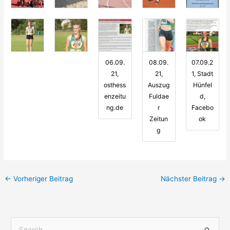
06.09.
08.09.
07.09.2
21,
21,
1, Stadt
osthess
Auszug
Hünfel
enzeitu
Fuldae
d,
ng.de
r
Facebo
Zeitun
ok
g
←
Vorheriger Beitrag
Nächster Beitrag
→