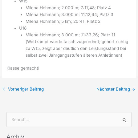
W15
Milena Hohmann; 2.000 m; 7:17,48; Platz 4
Milena Hohmann; 3.000 m; 11:12,64; Platz 3
Milena Hohmann; 5 km; 20:41; Platz 2
U18
Milena Hohmann; 3.000 m; 11:33,26; Platz 11
(Wettkampf wurde falsch zugeordnet; gehört richtig
zu W15, zeigt aber deutlich den Leistungsstand bei
selbst zwei Jahrgangsstufen älteren Athletinnen)
Klasse gemacht!
←
Vorheriger Beitrag
Nächster Beitrag
→
S
u
Archiv
c