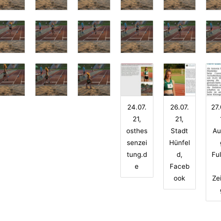
24.07.
26.07.
27.
21,
21,
osthes
Stadt
Au
senzei
Hünfel
tung.d
d,
Fu
e
Faceb
ook
Ze