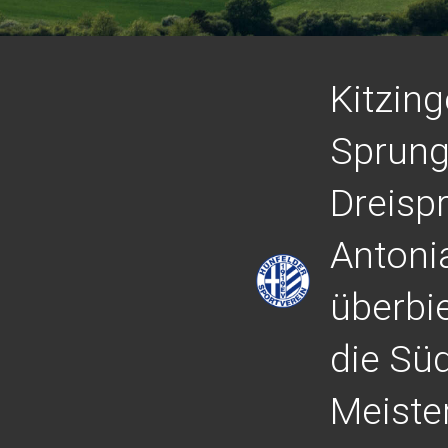
Kitzing
Sprung
Dreisp
Antoni
überbi
die Sü
Meiste