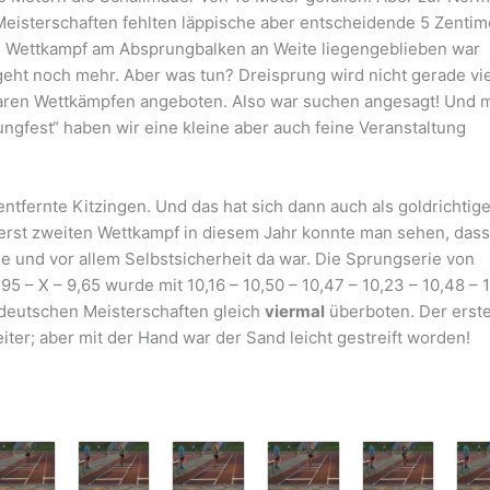
eisterschaften fehlten läppische aber entscheidende 5 Zentime
 Wettkampf am Absprungbalken an Weite liegengeblieben war
 geht noch mehr. Aber was tun? Dreisprung wird nicht gerade vie
raren Wettkämpfen angeboten. Also war suchen angesagt! Und m
ngfest“ haben wir eine kleine aber auch feine Veranstaltung
ntfernte Kitzingen. Und das hat sich dann auch als goldrichtig
 erst zweiten Wettkampf in diesem Jahr konnte man sehen, dass
 und vor allem Selbstsicherheit da war. Die Sprungserie von
,95 – X – 9,65 wurde mit 10,16 – 10,50 – 10,47 – 10,23 – 10,48 – 
ddeutschen Meisterschaften gleich
viermal
überboten. Der erst
iter; aber mit der Hand war der Sand leicht gestreift worden!