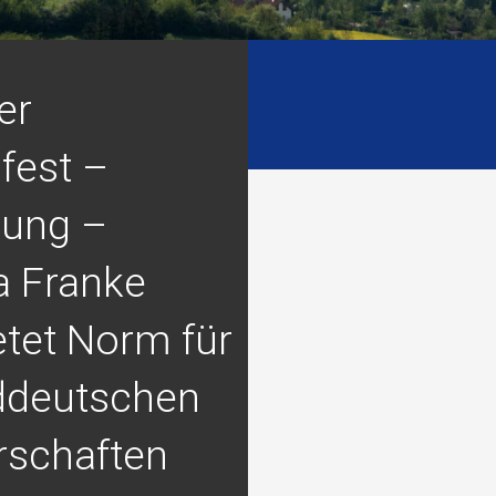
er
fest –
rung –
a Franke
etet Norm für
ddeutschen
rschaften