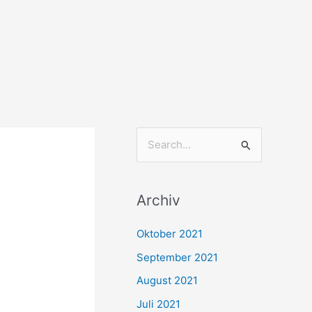
S
u
c
Archiv
h
e
Oktober 2021
n
September 2021
n
August 2021
a
Juli 2021