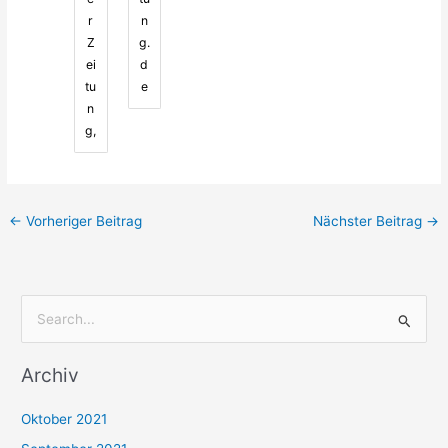
r
n
Z
g.
ei
d
tu
e
n
g,
←
Vorheriger Beitrag
Nächster Beitrag
→
S
u
Archiv
c
h
Oktober 2021
e