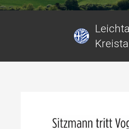
Leichta
Kreista