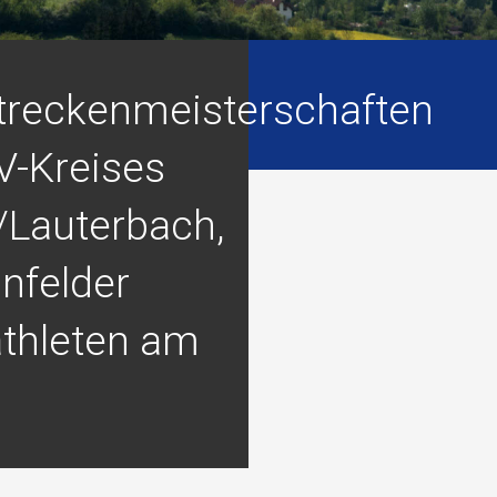
streckenmeisterschaften
V-Kreises
/Lauterbach,
nfelder
athleten am