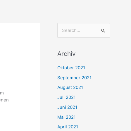
S
u
c
Archiv
h
e
Oktober 2021
n
September 2021
n
August 2021
a
im
Juli 2021
fenen
c
Juni 2021
h
Mai 2021
:
April 2021