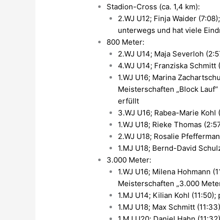
Stadion-Cross (ca. 1,4 km):
2.WJ U12; Finja Waider (7:08)
unterwegs und hat viele Ein
800 Meter:
2.WJ U14; Maja Severloh (2:5
4.WJ U14; Franziska Schmitt (
1.WJ U16; Marina Zachartschu
Meisterschaften „Block Lauf“ 
erfüllt
3.WJ U16; Rabea-Marie Kohl (
1.WJ U18; Rieke Thomas (2:5
2.WJ U18; Rosalie Pfefferman
1.MJ U18; Bernd-David Schulz
3.000 Meter:
1.WJ U16; Milena Hohmann (11
Meisterschaften „3.000 Mete
1.MJ U14; Kilian Kohl (11:50);
1.MJ U18; Max Schmitt (11:33)
1.MJ U20; Daniel Hahn (11:32)