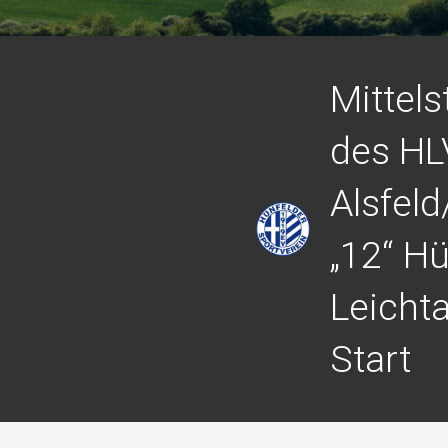
Mittel
des HL
Alsfeld
„12“ Hü
Leicht
Start