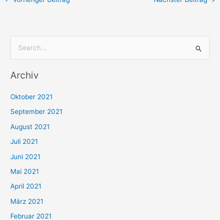
S
u
Archiv
c
h
Oktober 2021
e
September 2021
n
August 2021
n
Juli 2021
a
c
Juni 2021
h
Mai 2021
:
April 2021
März 2021
Februar 2021