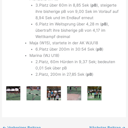
3.Platz über 60m in 8,85 Sek (
pB
), steigerte
ihre bisherige pB von 9,00 Sek im Vorlauf auf
8,94 Sek und im Endlauf erneut
6.Platz im Weitsprung über 4,28 m (
pB
),
übertraft ihre bisherige pB von 4,17 im
Wettkampf dreimal
Maja (W15), startete in der AK WJU18
6.Platz über 200m in 30:54 Sek (
pB
)
Marina (WJ U18)
2.Platz, 60m Hürden in 9,37 Sek; bedeuten
0,01 Sek über pB
2.Platz, 200m in 27
,85 Sek (
pB
)
←
Vorheriger Beitrag
Nächster Beitrag
→