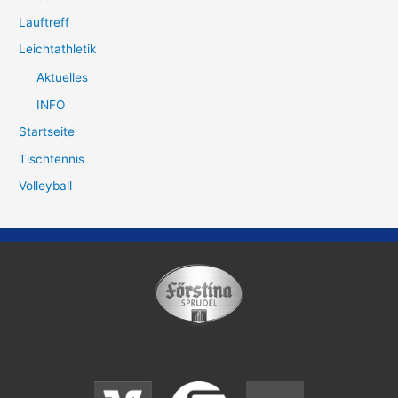
Lauftreff
Leichtathletik
Aktuelles
INFO
Startseite
Tischtennis
Volleyball