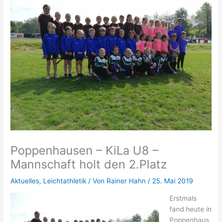
Poppenhausen – KiLa U8 –
Mannschaft holt den 2.Platz
Aktuelles
,
Leichtathletik
/ Von
Rainer Hahn
/
25. Mai 2019
Erstmals
fand heute in
Poppenhaus