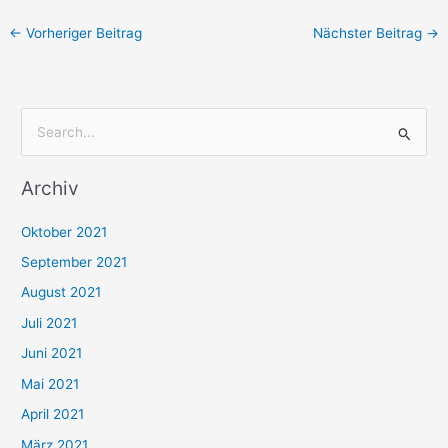
←
Vorheriger Beitrag
Nächster Beitrag
→
S
u
Archiv
c
h
Oktober 2021
e
September 2021
n
August 2021
n
Juli 2021
a
c
Juni 2021
h
Mai 2021
:
April 2021
März 2021