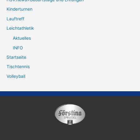
Kinderturnen
Lauftreff
Leichtathletik
Aktuelles
INFO
Startseite
Tischtennis
Volleyball