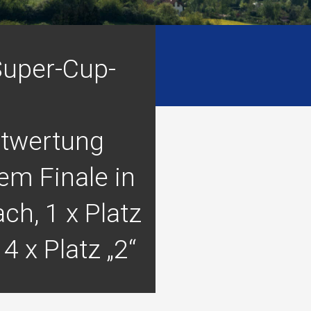
uper-Cup-
twertung
em Finale in
ch, 1 x Platz
 4 x Platz „2“