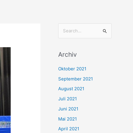
S
u
c
Archiv
h
e
Oktober 2021
n
September 2021
n
August 2021
a
Juli 2021
c
Juni 2021
h
Mai 2021
:
April 2021