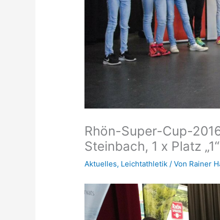
Rhön-Super-Cup-2016,
Steinbach, 1 x Platz „1
Aktuelles
,
Leichtathletik
/ Von
Rainer 