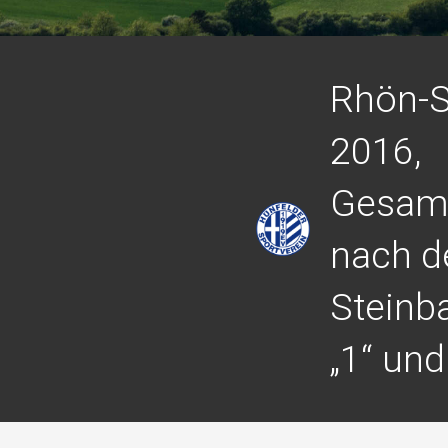
Rhön-S
2016,
Gesam
nach d
Steinba
„1“ und