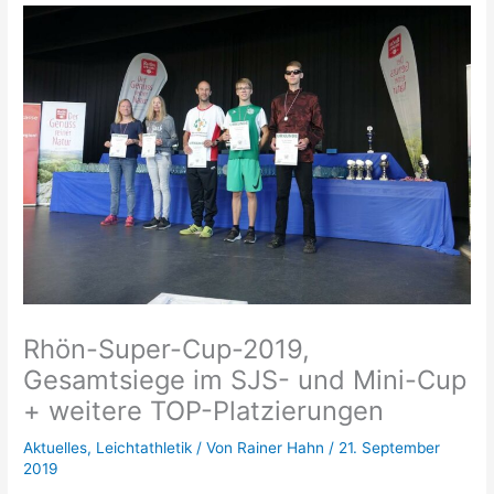
Rhön-Super-Cup-2019,
Gesamtsiege im SJS- und Mini-Cup
+ weitere TOP-Platzierungen
Aktuelles
,
Leichtathletik
/ Von
Rainer Hahn
/
21. September
2019