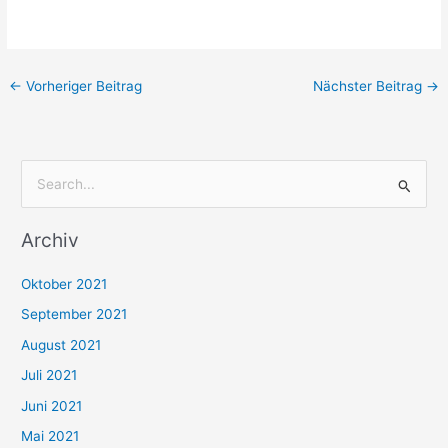
←
Vorheriger Beitrag
Nächster Beitrag
→
S
u
Archiv
c
h
Oktober 2021
e
September 2021
n
August 2021
n
Juli 2021
a
c
Juni 2021
h
Mai 2021