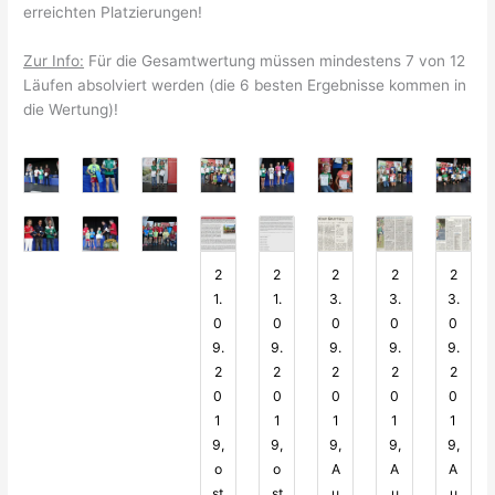
erreichten Platzierungen!
Zur Info:
Für die Gesamtwertung müssen mindestens 7 von 12
Läufen absolviert werden (die 6 besten Ergebnisse kommen in
die Wertung)!
2
2
2
2
2
1.
1.
3.
3.
3.
0
0
0
0
0
9.
9.
9.
9.
9.
2
2
2
2
2
0
0
0
0
0
1
1
1
1
1
9,
9,
9,
9,
9,
o
o
A
A
A
st
st
u
u
u