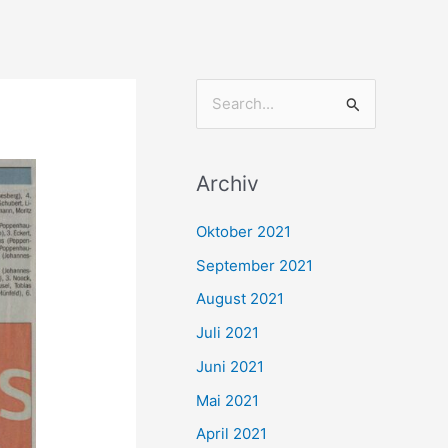
S
u
c
Archiv
h
e
Oktober 2021
n
September 2021
n
August 2021
a
Juli 2021
c
Juni 2021
h
Mai 2021
:
April 2021