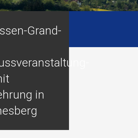
ssen-Grand-
ussveranstaltung-
it
ehrung in
nesberg