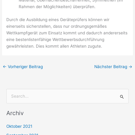
Material, Oberflächenbeschaffenheit, Symmetrien (im
Rahmen der Möglichkeiten) überprüfen.
Durch die Ausbildung eines Geräteprüfers können wir
einerseits sicherstellen, dass nur ordnungsgemäßes
Wettkampfgerät zum Einsatz kommt und dadurch andererseits
eine bestenlistenfähige Wettbewerbsdurchführung
gewährleisten. Dies kommt allen Athleten zugute.
←
Vorheriger Beitrag
Nächster Beitrag
→
S
u
Archiv
c
h
Oktober 2021
e