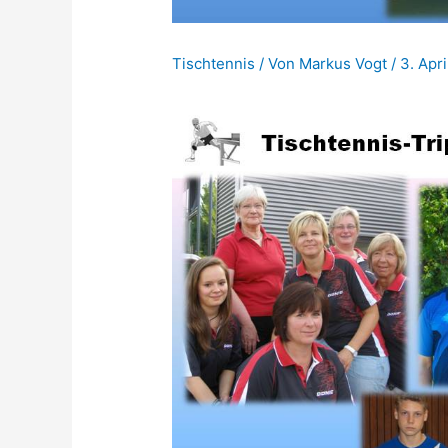
Tischtennis
/ Von
Markus Vogt
/
3. Apr