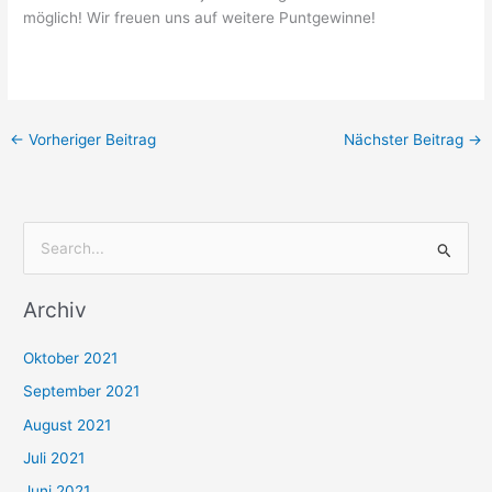
möglich! Wir freuen uns auf weitere Puntgewinne!
←
Vorheriger Beitrag
Nächster Beitrag
→
S
u
Archiv
c
h
Oktober 2021
e
September 2021
n
August 2021
n
Juli 2021
a
c
Juni 2021