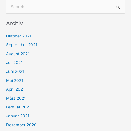
S
u
Archiv
c
h
Oktober 2021
e
September 2021
n
August 2021
n
Juli 2021
a
c
Juni 2021
h
Mai 2021
:
April 2021
März 2021
Februar 2021
Januar 2021
Dezember 2020