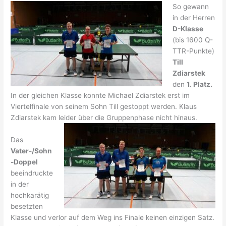
So gewann
in der Herren
D-Klasse
(bis 1600 Q-
TTR-Punkte)
Till
Zdiarstek
den
1. Platz.
In der gleichen Klasse konnte Michael Zdiarstek erst im
Viertelfinale von seinem Sohn Till gestoppt werden. Klaus
Zdiarstek kam leider über die Gruppenphase nicht hinaus.
Das
Vater-/Sohn
-Doppel
beeindruckte
in der
hochkarätig
besetzten
Klasse und verlor auf dem Weg ins Finale keinen einzigen Satz.