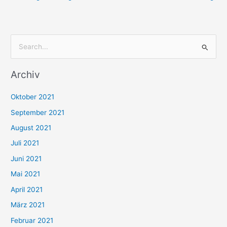
S
u
Archiv
c
h
Oktober 2021
e
September 2021
n
August 2021
n
Juli 2021
a
c
Juni 2021
h
Mai 2021
:
April 2021
März 2021
Februar 2021