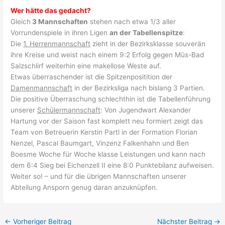
Wer hätte das gedacht?
Gleich
3 Mannschaften
stehen nach etwa 1/3 aller
Vorrundenspiele in ihren Ligen
an der Tabellenspitze
:
Die
1. Herrenmannschaft
zieht in der Bezirksklasse souverän
ihre Kreise und weist nach einem 9:2 Erfolg gegen Müs-Bad
Salzschlirf weiterhin eine makellose Weste auf.
Etwas überraschender ist die Spitzenpositition der
Damenmannschaft
in der Bezirksliga nach bislang 3 Partien.
Die positive Überraschung schlechthin ist die Tabellenführung
unserer
Schülermannschaft
: Von Jugendwart Alexander
Hartung vor der Saison fast komplett neu formiert zeigt das
Team von Betreuerin Kerstin Partl in der Formation Florian
Nenzel, Pascal Baumgart, Vinzenz Falkenhahn und Ben
Boesme Woche für Woche klasse Leistungen und kann nach
dem 6:4 Sieg bei Eichenzell II eine 8:0 Punktebilanz aufweisen.
Weiter so! – und für die übrigen Mannschaften unserer
Abteilung Ansporn genug daran anzuknüpfen.
←
Vorheriger Beitrag
Nächster Beitrag
→