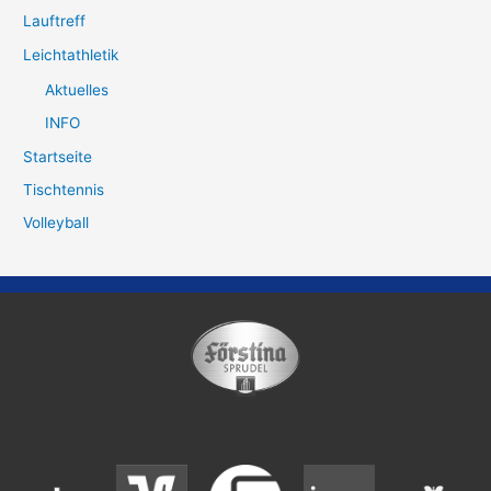
Lauftreff
Leichtathletik
Aktuelles
INFO
Startseite
Tischtennis
Volleyball