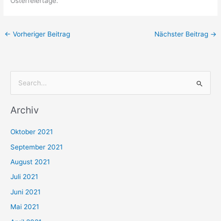
Osterfeiertage.
←
Vorheriger Beitrag
Nächster Beitrag
→
S
u
Archiv
c
h
Oktober 2021
e
September 2021
n
August 2021
n
Juli 2021
a
c
Juni 2021
h
Mai 2021
: