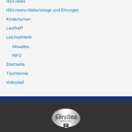
HSV.news
HSV.news>Geburtstage und Ehrungen
Kinderturnen
Lauftreff
Leichtathletik
Aktuelles
INFO
Startseite
Tischtennis
Volleyball