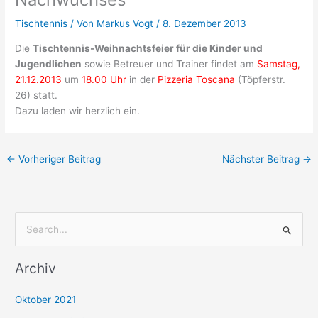
Tischtennis
/ Von
Markus Vogt
/
8. Dezember 2013
Die
Tischtennis-Weihnachtsfeier für die Kinder und
Jugendlichen
sowie Betreuer und Trainer findet am
Samstag,
21.12.2013
um
18.00 Uhr
in der
Pizzeria Toscana
(Töpferstr.
26) statt.
Dazu laden wir herzlich ein.
←
Vorheriger Beitrag
Nächster Beitrag
→
S
u
Archiv
c
h
Oktober 2021
e