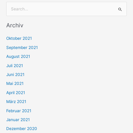
S
u
Archiv
c
h
Oktober 2021
e
September 2021
n
August 2021
n
Juli 2021
a
c
Juni 2021
h
Mai 2021
:
April 2021
März 2021
Februar 2021
Januar 2021
Dezember 2020