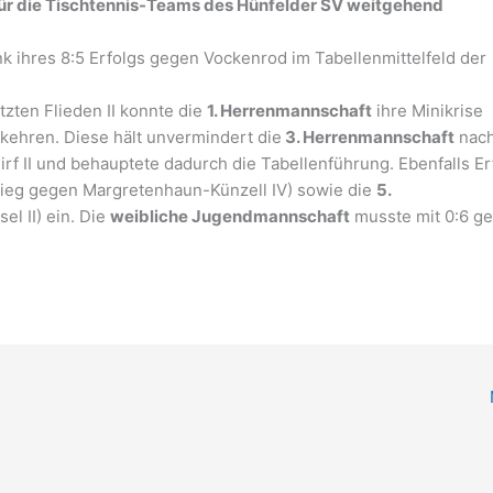
ür die Tischtennis-Teams des Hünfelder SV weitgehend
nk ihres 8:5 Erfolgs gegen Vockenrod im Tabellenmittelfeld der
zten Flieden II konnte die
1. Herrenmannschaft
ihre Minikrise
kehren. Diese hält unvermindert die
3. Herrenmannschaft
nac
rf II und behauptete dadurch die Tabellenführung. Ebenfalls Er
Sieg gegen Margretenhaun-Künzell IV) sowie die
5.
el II) ein. Die
weibliche Jugendmannschaft
musste mit 0:6 g