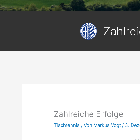
Zahlrei
Zahlreiche Erfolge
Tischtennis
/ Von
Markus Vogt
/
3. De