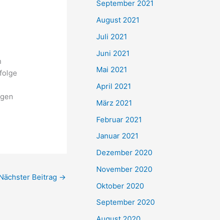
September 2021
n
August 2021
a
Juli 2021
c
Juni 2021
h
h
Mai 2021
folge
:
April 2021
egen
März 2021
Februar 2021
Januar 2021
Dezember 2020
November 2020
Nächster Beitrag
→
Oktober 2020
September 2020
August 2020