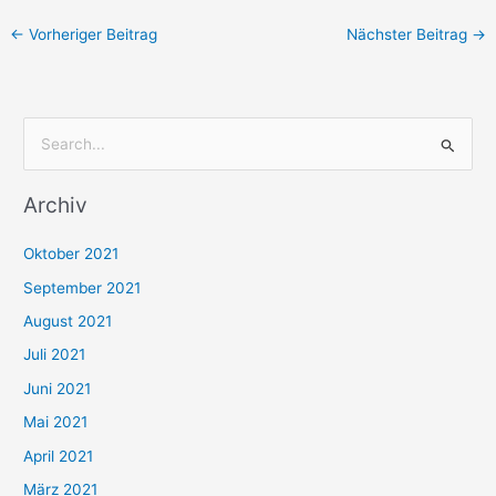
←
Vorheriger Beitrag
Nächster Beitrag
→
S
u
Archiv
c
h
Oktober 2021
e
September 2021
n
August 2021
n
Juli 2021
a
c
Juni 2021
h
Mai 2021
:
April 2021
März 2021