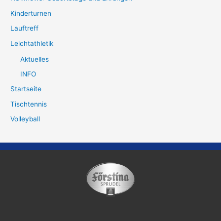
Kinderturnen
Lauftreff
Leichtathletik
Aktuelles
INFO
Startseite
Tischtennis
Volleyball