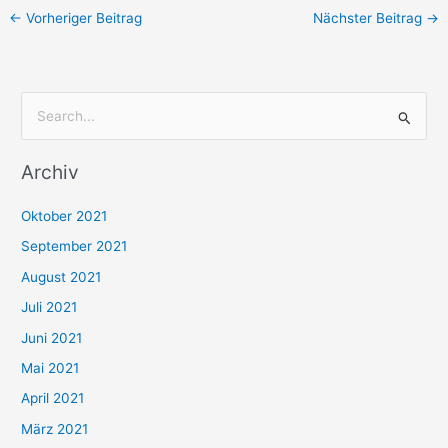
←
Vorheriger Beitrag
Nächster Beitrag
→
S
u
Archiv
c
h
Oktober 2021
e
September 2021
n
August 2021
n
Juli 2021
a
c
Juni 2021
h
Mai 2021
:
April 2021
März 2021