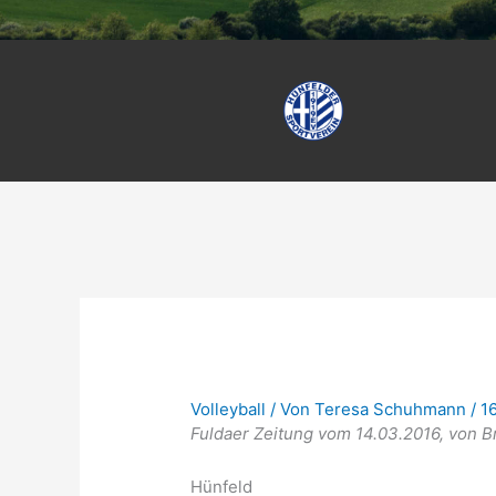
Volleyball
/ Von
Teresa Schuhmann
/
1
Fuldaer Zeitung vom 14.03.2016, von B
Hünfeld