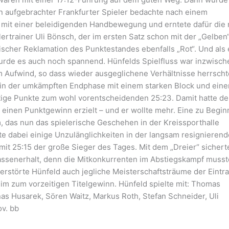
 Ein aufgebrachter Frankfurter Spieler bedachte nach einem
 mit einer beleidigenden Handbewegung und erntete dafür die 
rtrainer Uli Bönsch, der im ersten Satz schon mit der „Gelben
ischer Reklamation des Punktestandes ebenfalls „Rot“. Und als 
wurde es auch noch spannend. Hünfelds Spielfluss war inzwisch
m Aufwind, so dass wieder ausgeglichene Verhältnisse herrsch
te in der umkämpften Endphase mit einem starken Block und ein
tige Punkte zum wohl vorentscheidenden 25:23. Damit hatte de
 einen Punktgewinn erzielt – und er wollte mehr. Eine zu Begin
 das nun das spielerische Geschehen in der Kreissporthalle
te dabei einige Unzulänglichkeiten in der langsam resignieren
it 25:15 der große Sieger des Tages. Mit dem „Dreier“ sichert
lassenerhalt, denn die Mitkonkurrenten im Abstiegskampf muss
erstörte Hünfeld auch jegliche Meisterschaftsträume der Eintr
im zum vorzeitigen Titelgewinn. Hünfeld spielte mit: Thomas
as Husarek, Sören Waitz, Markus Roth, Stefan Schneider, Uli
ov. bb