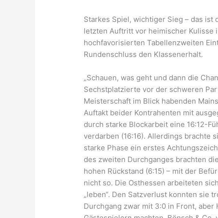
Starkes Spiel, wichtiger Sieg – das ist
letzten Auftritt vor heimischer Kuliss
hochfavorisierten Tabellenzweiten Eint
Rundenschluss den Klassenerhalt.
„Schauen, was geht und dann die Chan
Sechstplatzierte vor der schweren Par
Meisterschaft im Blick habenden Main
Auftakt beider Kontrahenten mit ausge
durch starke Blockarbeit eine 16:12-Fü
verdarben (16:16). Allerdings brachte 
starke Phase ein erstes Achtungszeic
des zweiten Durchganges brachten die 
hohen Rückstand (6:15) – mit der Bef
nicht so. Die Osthessen arbeiteten sic
„leben“. Den Satzverlust konnten sie t
Durchgang zwar mit 3:0 in Front, aber 
Gästespielern machten. Bönsch & Co. 