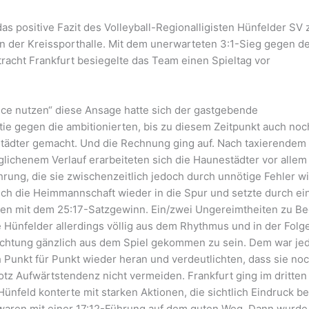
 das positive Fazit des Volleyball-Regionalligisten Hünfelder SV
e in der Kreissporthalle. Mit dem unerwarteten 3:1-Sieg gegen d
racht Frankfurt besiegelte das Team einen Spieltag vor
ce nutzen“ diese Ansage hatte sich der gastgebende
tie gegen die ambitionierten, bis zu diesem Zeitpunkt auch noc
städter gemacht. Und die Rechnung ging auf. Nach taxierendem
glichenem Verlauf erarbeiteten sich die Haunestädter vor allem
hrung, die sie zwischenzeitlich jedoch durch unnötige Fehler w
sich die Heimmannschaft wieder in die Spur und setzte durch ei
hen mit dem 25:17-Satzgewinn. Ein/zwei Ungereimtheiten zu Be
Hünfelder allerdings völlig aus dem Rhythmus und in der Folge
ürchtung gänzlich aus dem Spiel gekommen zu sein. Dem war je
h Punkt für Punkt wieder heran und verdeutlichten, dass sie no
rotz Aufwärtstendenz nicht vermeiden. Frankfurt ging im dritten
Hünfeld konterte mit starken Aktionen, die sichtlich Eindruck be
waren mit einer 17:12-Führung auf dem guten Weg. Dann wurde