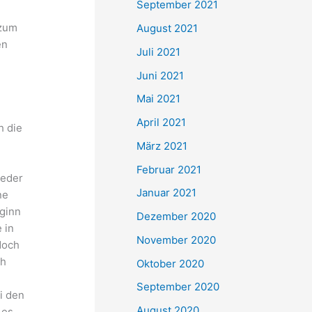
September 2021
n
 zum
August 2021
a
en
Juli 2021
c
Juni 2021
h
Mai 2021
:
April 2021
h die
März 2021
Februar 2021
ieder
Januar 2021
ne
ginn
Dezember 2020
 in
November 2020
doch
ch
Oktober 2020
September 2020
i den
August 2020
 es