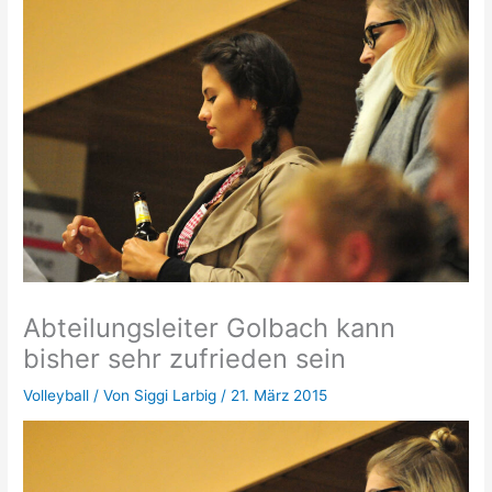
Abteilungsleiter Golbach kann
bisher sehr zufrieden sein
Volleyball
/ Von
Siggi Larbig
/
21. März 2015