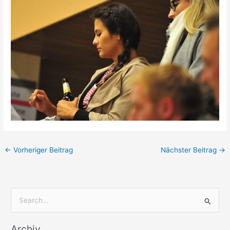
←
Vorheriger Beitrag
Nächster Beitrag
→
S
u
Archiv