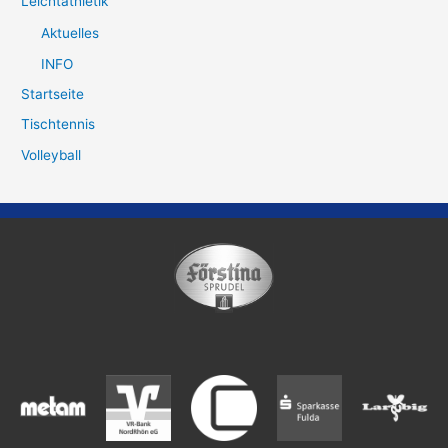
Leichtathletik
Aktuelles
INFO
Startseite
Tischtennis
Volleyball