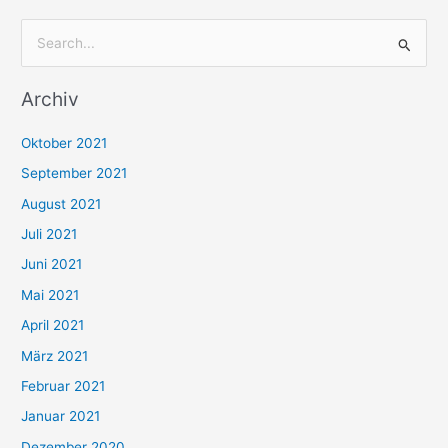
S
u
Archiv
c
h
Oktober 2021
e
September 2021
n
August 2021
n
Juli 2021
a
c
Juni 2021
h
Mai 2021
:
April 2021
März 2021
Februar 2021
Januar 2021
Dezember 2020