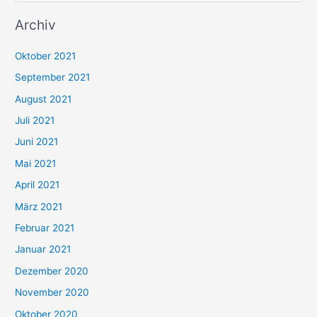
u
Archiv
c
h
Oktober 2021
e
September 2021
n
August 2021
n
Juli 2021
a
c
Juni 2021
h
Mai 2021
:
April 2021
März 2021
Februar 2021
Januar 2021
Dezember 2020
November 2020
Oktober 2020