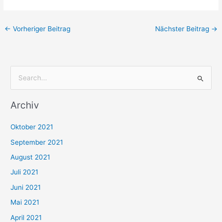
←
Vorheriger Beitrag
Nächster Beitrag
→
S
u
Archiv
c
h
Oktober 2021
e
September 2021
n
August 2021
n
Juli 2021
a
c
Juni 2021
h
Mai 2021
:
April 2021