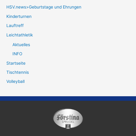
HSV.news>Geburtstage und Ehrungen
Kinderturnen
Lauftreff
Leichtathletik
Aktuelles
INFO
Startseite
Tischtennis
Volleyball