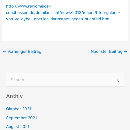
http://www.regiomelder-
suedhessen.de/detailansicht/news/2013/maerz/bildergalerie-
von-volleyball-oberliga-darmstadt-gegen-huenfeld.html
←
Vorheriger Beitrag
Nächster Beitrag
→
S
u
Archiv
c
h
Oktober 2021
e
September 2021
n
August 2021
n