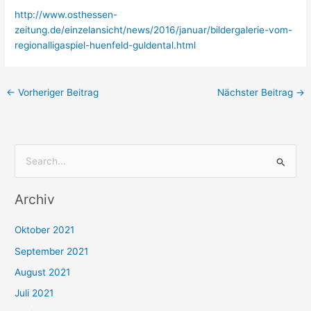
http://www.osthessen-
zeitung.de/einzelansicht/news/2016/januar/bildergalerie-vom-
regionalligaspiel-huenfeld-guldental.html
←
Vorheriger Beitrag
Nächster Beitrag
→
S
u
Archiv
c
h
Oktober 2021
e
September 2021
n
August 2021
n
Juli 2021
a