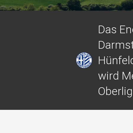
Das En
Darmst
Hünfel
wird Me
Oberli