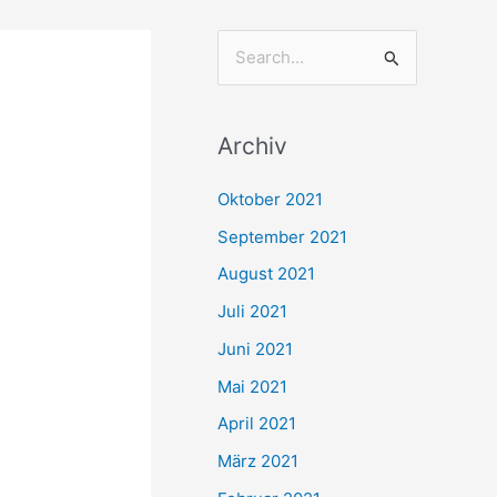
S
u
c
Archiv
h
e
Oktober 2021
n
September 2021
n
August 2021
a
Juli 2021
c
Juni 2021
h
,
Mai 2021
:
April 2021
März 2021