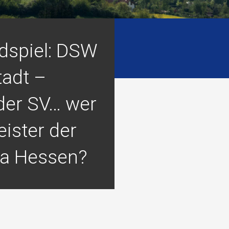
dspiel: DSW
adt –
der SV… wer
ister der
ga Hessen?