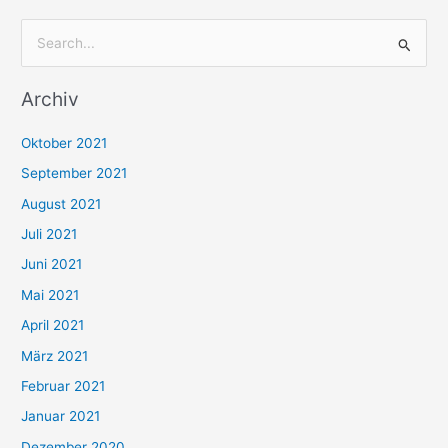
S
u
Archiv
c
h
Oktober 2021
e
September 2021
n
August 2021
n
Juli 2021
a
c
Juni 2021
h
Mai 2021
:
April 2021
März 2021
Februar 2021
Januar 2021
Dezember 2020