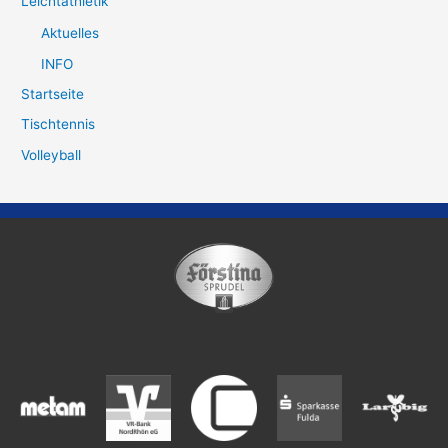
Leichtathletik
Aktuelles
INFO
Startseite
Tischtennis
Volleyball