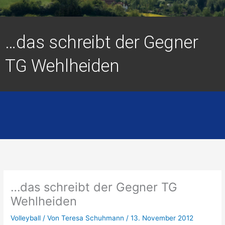
…das schreibt der Gegner
TG Wehlheiden
…das schreibt der Gegner TG
Wehlheiden
Volleyball
/ Von
Teresa Schuhmann
/
13. November 2012