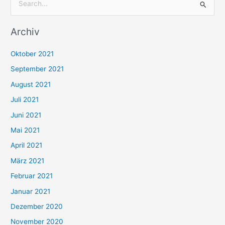
S
u
Archiv
c
h
Oktober 2021
e
September 2021
n
August 2021
n
Juli 2021
a
c
Juni 2021
h
Mai 2021
:
April 2021
März 2021
Februar 2021
Januar 2021
Dezember 2020
November 2020