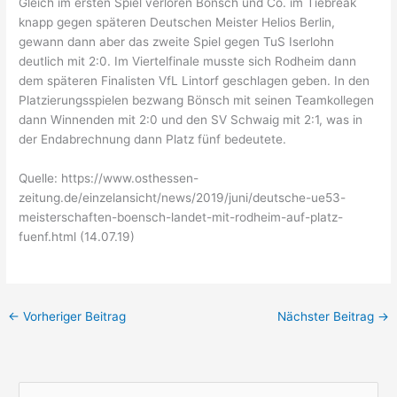
Gleich im ersten Spiel verloren Bönsch und Co. im Tiebreak
knapp gegen späteren Deutschen Meister Helios Berlin,
gewann dann aber das zweite Spiel gegen TuS Iserlohn
deutlich mit 2:0. Im Viertelfinale musste sich Rodheim dann
dem späteren Finalisten VfL Lintorf geschlagen geben. In den
Platzierungsspielen bezwang Bönsch mit seinen Teamkollegen
dann Winnenden mit 2:0 und den SV Schwaig mit 2:1, was in
der Endabrechnung dann Platz fünf bedeutete.
Quelle: https://www.osthessen-
zeitung.de/einzelansicht/news/2019/juni/deutsche-ue53-
meisterschaften-boensch-landet-mit-rodheim-auf-platz-
fuenf.html (14.07.19)
←
Vorheriger Beitrag
Nächster Beitrag
→