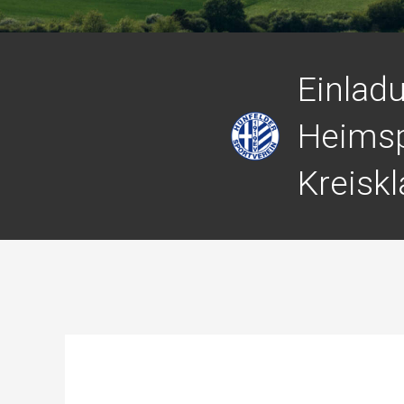
Einlad
Heimsp
Kreisk