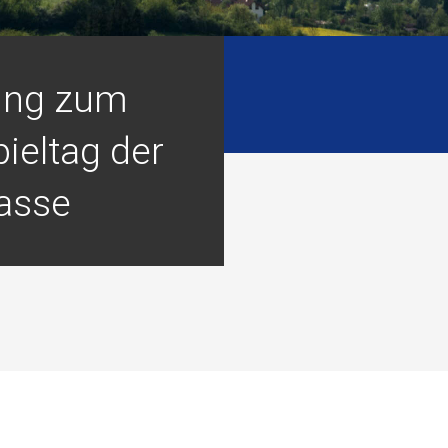
ung zum
ieltag der
lasse