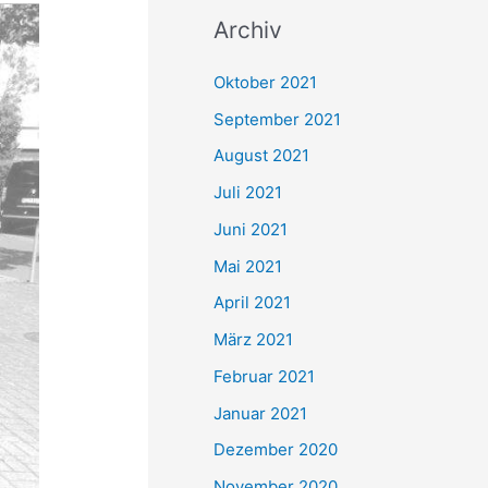
c
Archiv
h
e
Oktober 2021
n
September 2021
n
August 2021
a
Juli 2021
c
Juni 2021
h
Mai 2021
:
April 2021
März 2021
Februar 2021
Januar 2021
Dezember 2020
November 2020