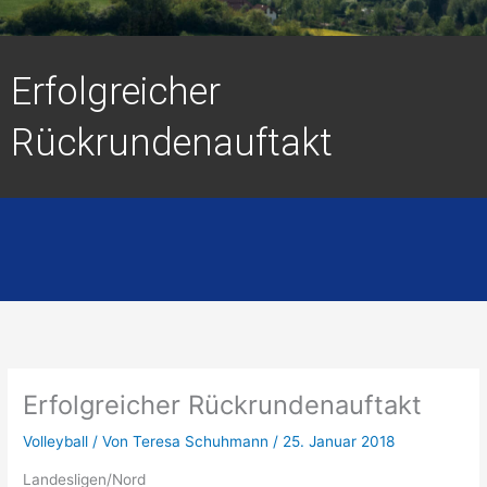
Erfolgreicher
Rückrundenauftakt
Erfolgreicher Rückrundenauftakt
Volleyball
/ Von
Teresa Schuhmann
/
25. Januar 2018
Landesligen/Nord