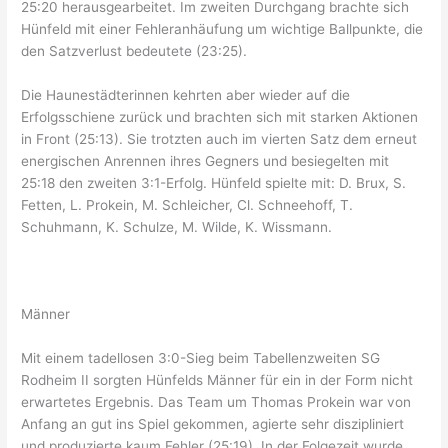
25:20 herausgearbeitet. Im zweiten Durchgang brachte sich
Hünfeld mit einer Fehleranhäufung um wichtige Ballpunkte, die
den Satzverlust bedeutete (23:25).
Die Haunestädterinnen kehrten aber wieder auf die
Erfolgsschiene zurück und brachten sich mit starken Aktionen
in Front (25:13). Sie trotzten auch im vierten Satz dem erneut
energischen Anrennen ihres Gegners und besiegelten mit
25:18 den zweiten 3:1-Erfolg. Hünfeld spielte mit: D. Brux, S.
Fetten, L. Prokein, M. Schleicher, Cl. Schneehoff, T.
Schuhmann, K. Schulze, M. Wilde, K. Wissmann.
Männer
Mit einem tadellosen 3:0-Sieg beim Tabellenzweiten SG
Rodheim II sorgten Hünfelds Männer für ein in der Form nicht
erwartetes Ergebnis. Das Team um Thomas Prokein war von
Anfang an gut ins Spiel gekommen, agierte sehr diszipliniert
und produzierte kaum Fehler (25:19). In der Folgezeit wurde