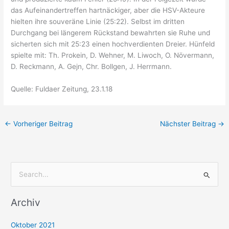
das Aufeinandertreffen hartnäckiger, aber die HSV-Akteure
hielten ihre souveräne Linie (25:22). Selbst im dritten
Durchgang bei längerem Rückstand bewahrten sie Ruhe und
sicherten sich mit 25:23 einen hochverdienten Dreier. Hünfeld
spielte mit: Th. Prokein, D. Wehner, M. Liwoch, O. Növermann,
D. Reckmann, A. Gejn, Chr. Bollgen, J. Herrmann.
Quelle: Fuldaer Zeitung, 23.1.18
←
Vorheriger Beitrag
Nächster Beitrag
→
S
u
Archiv
c
h
Oktober 2021