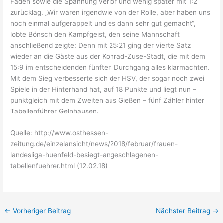
Faden sowie die Spannung verlor und wenig später mit 1:2
zurücklag. „Wir waren irgendwie von der Rolle, aber haben uns
noch einmal aufgerappelt und es dann sehr gut gemacht“,
lobte Bönsch den Kampfgeist, den seine Mannschaft
anschließend zeigte: Denn mit 25:21 ging der vierte Satz
wieder an die Gäste aus der Konrad-Zuse-Stadt, die mit dem
15:9 im entscheidenden fünften Durchgang alles klarmachten.
Mit dem Sieg verbesserte sich der HSV, der sogar noch zwei
Spiele in der Hinterhand hat, auf 18 Punkte und liegt nun –
punktgleich mit dem Zweiten aus Gießen – fünf Zähler hinter
Tabellenführer Gelnhausen.
Quelle:
http://www.osthessen-
zeitung.de/einzelansicht/news/2018/februar/frauen-
landesliga-huenfeld-besiegt-angeschlagenen-
tabellenfuehrer.html
(12.02.18)
←
Vorheriger Beitrag
Nächster Beitrag
→