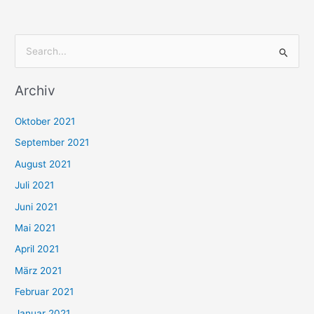
S
u
Archiv
c
h
Oktober 2021
e
September 2021
n
August 2021
n
Juli 2021
a
c
Juni 2021
h
Mai 2021
:
April 2021
März 2021
Februar 2021
Januar 2021