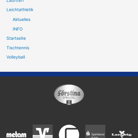
Lauftreff
Leichtathletik
Aktuelles
INFO
Startseite
Tischtennis
Volleyball