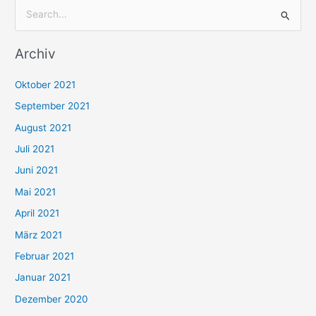
S
u
Archiv
c
h
Oktober 2021
e
September 2021
n
August 2021
n
Juli 2021
a
c
Juni 2021
h
Mai 2021
:
April 2021
März 2021
Februar 2021
Januar 2021
Dezember 2020